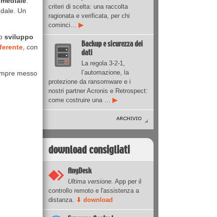
imediale
:
criteri di scelta: una raccolta
ndale. Un
ragionata e verificata, per chi
cominci…
▶
lo
sviluppo
Backup e sicurezza dei
ferente
, con
dati
La regola 3-2-1,
l’automazione, la
 sempre messo
protezione da ransomware e i
nostri partner Acronis e Retrospect:
come costruire una …
▶
download consigliati
AnyDesk
Ultima versione.
App per il
controllo remoto e l'assistenza a
distanza.
⬇ download