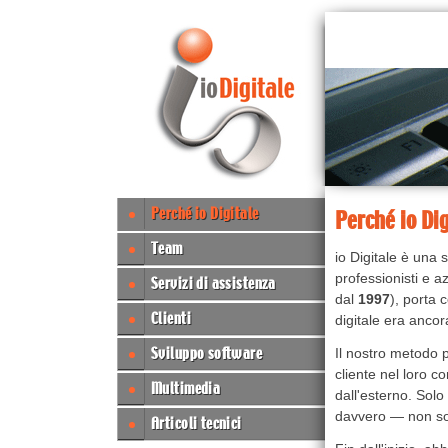
Perché io Digitale
Perché io Dig
Team
io Digitale è un
professionisti e 
Servizi di assistenza
dal
1997
), porta 
Clienti
digitale era anc
Sviluppo software
Il nostro metodo
cliente nel loro c
Multimedia
dall'esterno. Sol
davvero — non so
Articoli tecnici