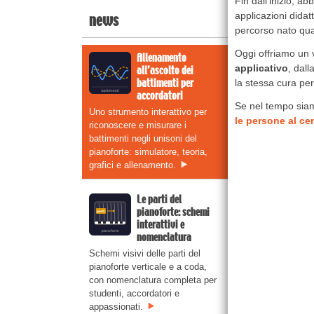
Fin dall'inizio, a
applicazioni didat
news
percorso nato qua
Oggi offriamo un 
Allenamento
applicativo
, dall
all’ascolto dei
battimenti per
la stessa cura per
accordatori
Se nel tempo siam
Uno strumento interattivo per
le persone al ce
riconoscere e misurare i
battimenti negli unisoni del
pianoforte: simulatore, teoria,
grafici e allenamento.
Le parti del
pianoforte: schemi
interattivi e
nomenclatura
Schemi visivi delle parti del
pianoforte verticale e a coda,
con nomenclatura completa per
studenti, accordatori e
appassionati.