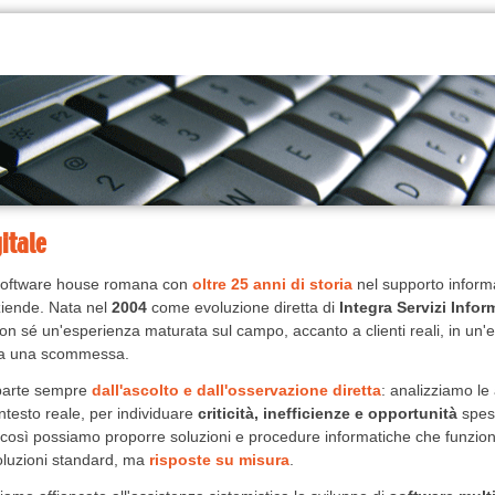
itale
a software house romana con
oltre 25 anni di storia
nel supporto inform
aziende. Nata nel
2004
come evoluzione diretta di
Integra Servizi Infor
con sé un'esperienza maturata sul campo, accanto a clienti reali, in un'ep
ora una scommessa.
 parte sempre
dall'ascolto e dall'osservazione diretta
: analizziamo le 
ontesto reale, per individuare
criticità, inefficienze e opportunità
spess
o così possiamo proporre soluzioni e procedure informatiche che funzio
luzioni standard, ma
risposte su misura
.