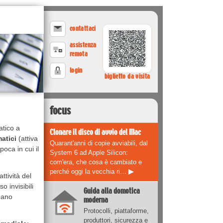
contattaci
assistenza
remota
login
biglietto da visita
focus
atico a
Clonare il disco di avvio del Mac
matici
(attiva
Quarant'anni di copie avviabili, dal
oca in cui il
System 6 ad Apple Silicon:
com'era, che cosa è cambiato e
perché oggi la vecchia ri…
▶
attività del
o invisibili
Guida alla domotica
nano
moderna
Protocolli, piattaforme,
produttori, sicurezza e