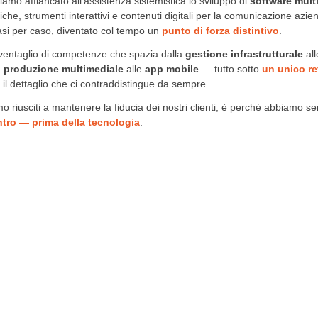
bbiamo affiancato all'assistenza sistemistica lo sviluppo di
software mult
tiche, strumenti interattivi e contenuti digitali per la comunicazione azie
si per caso, diventato col tempo un
punto di forza distintivo
.
ventaglio di competenze che spazia dalla
gestione infrastrutturale
al
a
produzione multimediale
alle
app mobile
— tutto sotto
un unico re
 il dettaglio che ci contraddistingue da sempre.
o riusciti a mantenere la fiducia dei nostri clienti, è perché abbiamo
ntro — prima della tecnologia
.