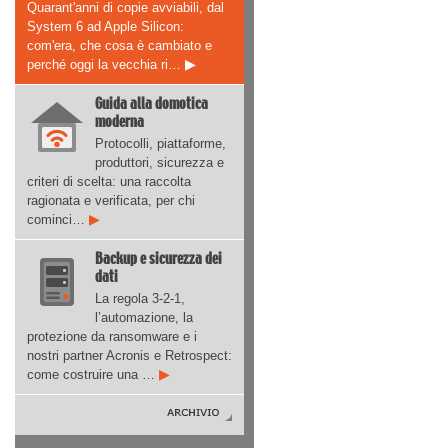
Quarant'anni di copie avviabili, dal
System 6 ad Apple Silicon:
com'era, che cosa è cambiato e
perché oggi la vecchia ri…
▶
Guida alla domotica
moderna
Protocolli, piattaforme,
produttori, sicurezza e
criteri di scelta: una raccolta
ragionata e verificata, per chi
cominci…
▶
Backup e sicurezza dei
dati
La regola 3-2-1,
l’automazione, la
protezione da ransomware e i
nostri partner Acronis e Retrospect:
come costruire una …
▶