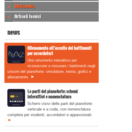
Multimedia
Articoli tecnici
news
Allenamento all’ascolto dei battimenti
per accordatori
Uno strumento interattivo per
riconoscere e misurare i battimenti negli
unisoni del pianoforte: simulatore, teoria, grafici e
allenamento.
Le parti del pianoforte: schemi
interattivi e nomenclatura
Schemi visivi delle parti del pianoforte
verticale e a coda, con nomenclatura
completa per studenti, accordatori e appassionati.